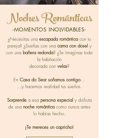
Noches Románticas
-MOMENTOS INOLVIDABLES-
¿Necesitas una
escapada romántica
con tu
pareja? ¿Sueñas con una
cama con dosel
y
con una
bañera redonda
? ¿Te imaginas toda
la habitación
decorada con
velas
?
En
Casa do Sear
soñamos contigo
...
...y hacemos realidad tus sueños.
Sorprende
a esa
persona especial
y disfruta
de una
noche romántica
como nunca antes
lo habías hecho.
¡Te mereces un capricho!