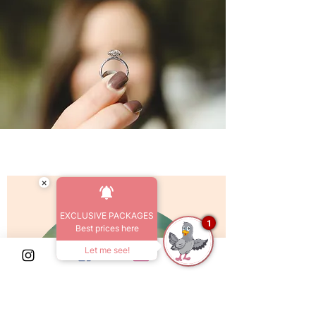
×
EXCLUSIVE PACKAGES
1
Best prices here
Let me see!